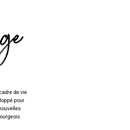
age
 cadre de vie
eloppé pour
nouvelles
bourgeois.