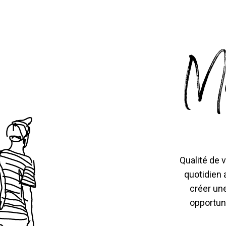
Mo
Qualité de v
quotidien 
créer un
opportuni