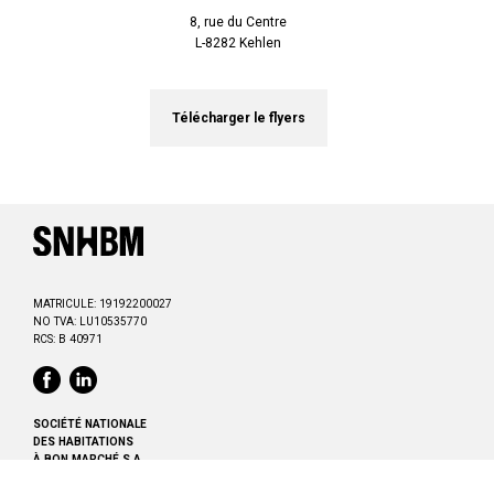
8, rue du Centre
L-8282 Kehlen
Télécharger le flyers
MATRICULE: 19192200027
NO TVA: LU10535770
RCS: B 40971
SOCIÉTÉ NATIONALE
DES HABITATIONS
À BON MARCHÉ S.A.
2B, rue Kalchesbruck